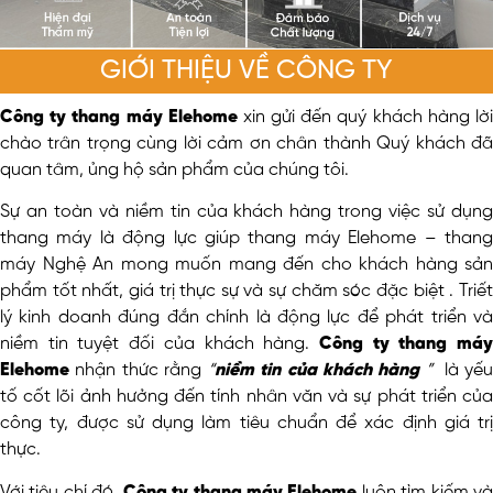
GIỚI THIỆU VỀ CÔNG TY
Công ty thang máy Elehome
xin gửi đến quý khách hàng lờ
chào trân trọng cùng lời cảm ơn chân thành Quý khách đã
quan tâm, ủng hộ sản phẩm của chúng tôi.
Sự an toàn và niềm tin của khách hàng trong việc sử dụng
thang máy là động lực giúp thang máy Elehome – thang
máy Nghệ An mong muốn mang đến cho khách hàng sản
phẩm tốt nhất, giá trị thực sự và sự chăm sóc đặc biệt . Triết
lý kinh doanh đúng đắn chính là động lực để phát triển và
niềm tin tuyệt đối của khách hàng.
Công ty thang má
Elehome
nhận thức rằng
“
niềm tin của khách hàng
”
là yế
tố cốt lõi ảnh hưởng đến tính nhân văn và sự phát triển của
công ty, được sử dụng làm tiêu chuẩn để xác định giá trị
thực.
Với tiêu chí đó
Công ty thang máy Elehome
luôn tìm kiếm v