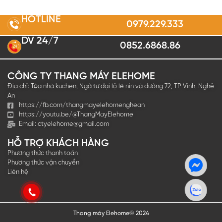
HOTLINE
0979.229.333
DV 24/7
0852.6868.86
2
4
CÔNG TY THANG MÁY ELEHOME
Địa chỉ: Tòa nhà kuchen, Ngã tư đại lộ lê nin và đường 72, TP Vinh, Nghệ
An
https://fb.com/thangmayelehomenghean
https://youtu.be/@ThangMayElehome
Email:
ctyelehome@gmail.com
HỖ TRỢ KHÁCH HÀNG
Phương thức thanh toán
Phương thức vận chuyển
Liên hệ
Thang máy Elehome© 2024