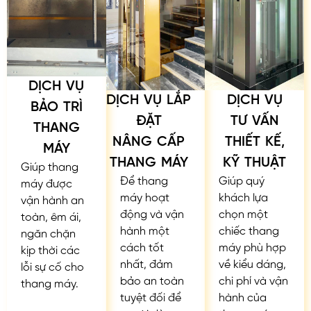
DỊCH VỤ
DỊCH VỤ LẮP
DỊCH VỤ
BẢO TRÌ
ĐẶT
TƯ VẤN
THANG
NÂNG CẤP
THIẾT KẾ,
MÁY
THANG MÁY
KỸ THUẬT
Giúp thang
Để thang
Giúp quý
máy được
máy hoạt
khách lựa
vận hành an
động và vận
chọn một
toàn, êm ái,
hành một
chiếc thang
ngăn chặn
cách tốt
máy phù hợp
kịp thời các
nhất, đảm
về kiểu dáng,
lỗi sự cố cho
bảo an toàn
chi phí và vận
thang máy.
tuyệt đối để
hành của