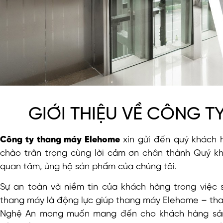
GIỚI THIỆU VỀ CÔNG T
Công ty thang máy Elehome
xin gửi đến quý khách 
chào trân trọng cùng lời cảm ơn chân thành Quý k
quan tâm, ủng hộ sản phẩm của chúng tôi.
Sự an toàn và niềm tin của khách hàng trong việc 
thang máy là động lực giúp thang máy Elehome – th
Nghệ An mong muốn mang đến cho khách hàng s