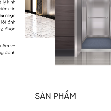
 lý kinh
niềm tin
ome
nhận
lõi ảnh
ty, được
 kiếm và
ùng đánh
SẢN PHẨM