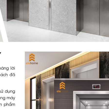
Y
hàng lời
hách đã
sử dụng
ang máy
ản phẩm