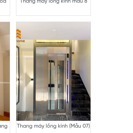
hoa
Thang máy lồng kính mẫu 8
àng
Thang máy lồng kính (Mẫu 07)