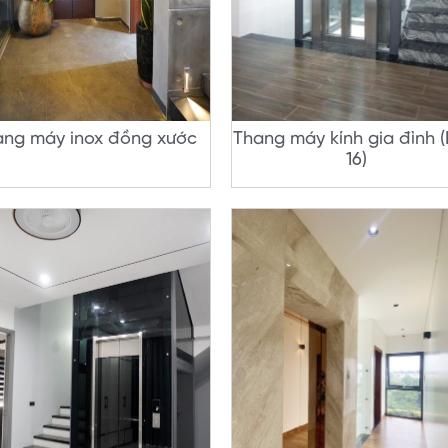
ang máy inox đồng xước
Thang máy kính gia đình 
16)