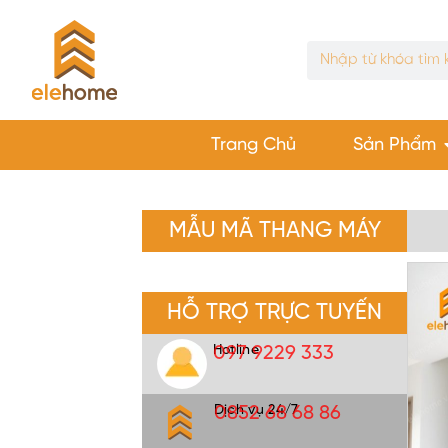
Trang Chủ
Sản Phẩm
MẪU MÃ THANG MÁY
HỖ TRỢ TRỰC TUYẾN
Hotline
097 9229 333
Dịch vụ 24/7
0852 68 68 86