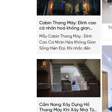
Cabin Thang Máy: Đỉnh cao
T
cá nhân hoá không gian
sống hiện đại
Mẫu Cabin Thang Máy : Đỉnh
Cao Cá Nhân Hóa Không Gian
Sống Hiện Đại. Khi nhắc đến
Cẩm Nang Xây Dựng Hố
Thang Máy Khi Xây Nhà Từ