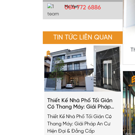
Ms Yen
084 772 6886
TIN TỨC LIÊN QUAN
T
Thiết Kế Nhà Phố Tối Giản
Có Thang Máy: Giải Pháp
An Cư Hiện Đại & Đẳng Cấp
Thiết Kế Nhà Phố Tối Giản Có
2026
Thang Máy: Giải Pháp An Cư
Hiện Đại & Đẳng Cấp