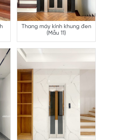
nh
Thang máy kính khung đen
(Mẫu 11)