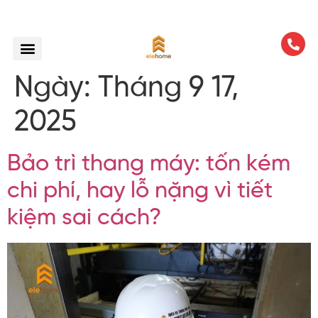
Ngày:
Tháng 9 17,
2025
Bảo trì thang máy: tốn kém
chi phí, hay lỗ nặng vì tiết
kiệm sai cách?