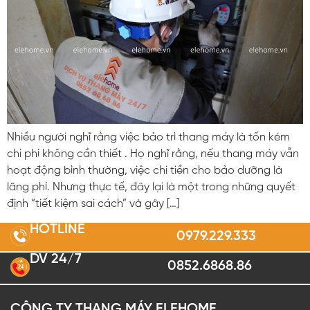
Nhiều người nghĩ rằng việc bảo trì thang máy là tốn kém
chi phí không cần thiết . Họ nghĩ rằng, nếu thang máy vẫn
hoạt động bình thường, việc chi tiền cho bảo dưỡng là
lãng phí. Nhưng thực tế, đây lại là một trong những quyết
định “tiết kiệm sai cách” và gây […]
HOTLINE
0979.229.333
DV 24/7
0852.6868.86
2
4
CÔNG TY THANG MÁY ELEHOME