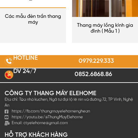
Các mẫu đèn trần thang
máy
Thang máy lồng kính gia
đình ( Mẫu 1 )
HOTLINE
0979.229.333
DV 24/7
0852.6868.86
2
4
CÔNG TY THANG MÁY ELEHOME
Địa chỉ: Tòa nhà kuchen, Ngã tư đại lộ lê nin và đường 72, TP Vinh, Nghệ
An
https://fb.com/thangmayelehomenghean
https://youtu.be/@ThangMayElehome
Email:
ctyelehome@gmail.com
HỖ TRỢ KHÁCH HÀNG