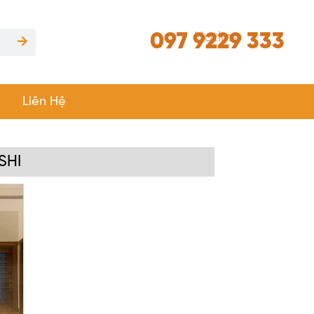
097 9229 333
Hotline
Liên Hệ
SHI