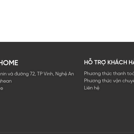
EHOME
HỖ TRỢ KHÁCH 
Phương thức thanh to
ê nin và đường 72, TP Vinh, Nghệ An
Phương thức vận chuy
ghean
Liên hệ
me