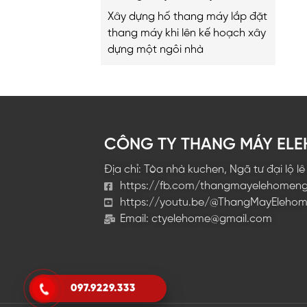
A-Z
Xây dựng hố thang máy lắp đặt
thang máy khi lên kế hoạch xây
dựng một ngôi nhà
CÔNG TY THANG MÁY EL
Địa chỉ: Tòa nhà kuchen, Ngã tư đại lộ l
https://fb.com/thangmayelehomen
https://youtu.be/@ThangMayEleho
Email:
ctyelehome@gmail.com
097.9229.333