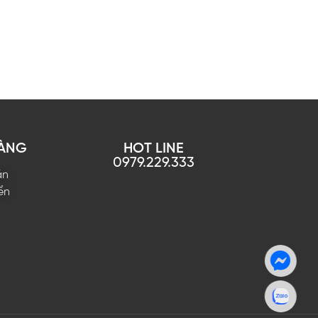
HÀNG
HOT LINE
0979.229.333
án
ển