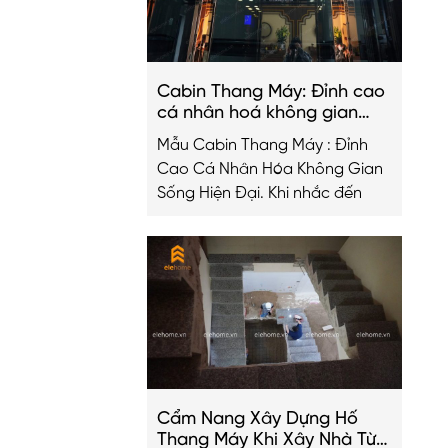
Cabin Thang Máy: Đỉnh cao
cá nhân hoá không gian
sống hiện đại
Mẫu Cabin Thang Máy : Đỉnh
Cao Cá Nhân Hóa Không Gian
Sống Hiện Đại. Khi nhắc đến
Cẩm Nang Xây Dựng Hố
Thang Máy Khi Xây Nhà Từ