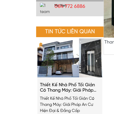
Ms Yen
084 772 6886
TIN TỨC LIÊN QUAN
Than
Thiết Kế Nhà Phố Tối Giản
Có Thang Máy: Giải Pháp
An Cư Hiện Đại & Đẳng Cấp
Thiết Kế Nhà Phố Tối Giản Có
2026
Thang Máy: Giải Pháp An Cư
Hiện Đại & Đẳng Cấp