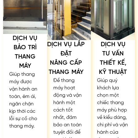
DỊCH VỤ
DỊCH VỤ LẮP
DỊCH VỤ
BẢO TRÌ
ĐẶT
TƯ VẤN
THANG
NÂNG CẤP
THIẾT KẾ,
MÁY
THANG MÁY
KỸ THUẬT
Giúp thang
Để thang
Giúp quý
máy được
máy hoạt
khách lựa
vận hành an
động và vận
chọn một
toàn, êm ái,
hành một
chiếc thang
ngăn chặn
cách tốt
máy phù hợp
kịp thời các
nhất, đảm
về kiểu dáng,
lỗi sự cố cho
bảo an toàn
chi phí và vận
thang máy.
tuyệt đối để
hành của