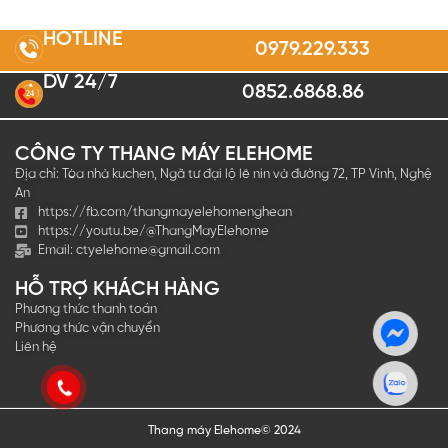
HOTLINE
0979.229.333
DV 24/7
0852.6868.86
2
4
CÔNG TY THANG MÁY ELEHOME
Địa chỉ: Tòa nhà kuchen, Ngã tư đại lộ lê nin và đường 72, TP Vinh, Nghệ
An
https://fb.com/thangmayelehomenghean
https://youtu.be/@ThangMayElehome
Email:
ctyelehome@gmail.com
HỖ TRỢ KHÁCH HÀNG
Phương thức thanh toán
Phương thức vận chuyển
Liên hệ
Thang máy Elehome© 2024