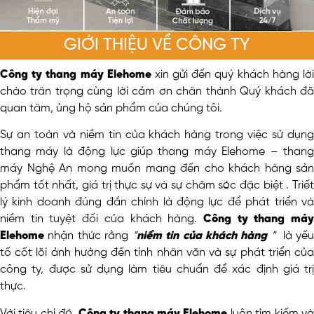
GIỚI THIỆU VỀ CÔNG TY
Công ty thang máy Elehome
xin gửi đến quý khách hàng lờ
chào trân trọng cùng lời cảm ơn chân thành Quý khách đã
quan tâm, ủng hộ sản phẩm của chúng tôi.
Sự an toàn và niềm tin của khách hàng trong việc sử dụng
thang máy là động lực giúp thang máy Elehome – thang
máy Nghệ An mong muốn mang đến cho khách hàng sản
phẩm tốt nhất, giá trị thực sự và sự chăm sóc đặc biệt . Triết
lý kinh doanh đúng đắn chính là động lực để phát triển và
niềm tin tuyệt đối của khách hàng.
Công ty thang má
Elehome
nhận thức rằng
“
niềm tin của khách hàng
”
là yế
tố cốt lõi ảnh hưởng đến tính nhân văn và sự phát triển của
công ty, được sử dụng làm tiêu chuẩn để xác định giá trị
thực.
Với tiêu chí đó
Công ty thang máy Elehome
luôn tìm kiếm v