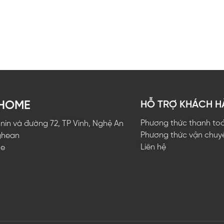
EHOME
HỖ TRỢ KHÁCH 
Phương thức thanh to
ê nin và đường 72, TP Vinh, Nghệ An
Phương thức vận chuy
ghean
Liên hệ
me