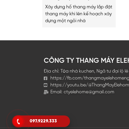
A-Z
Xây dựng hố thang máy lắp đặt
thang máy khi lên kế hoạch xây
dựng một ngôi nhà
CÔNG TY THANG MÁY EL
Địa chỉ: Tòa nhà kuchen, Ngã tư đại lộ l
https://fb.com/thangmayelehomen
https://youtu.be/@ThangMayEleho
Email:
ctyelehome@gmail.com
097.9229.333