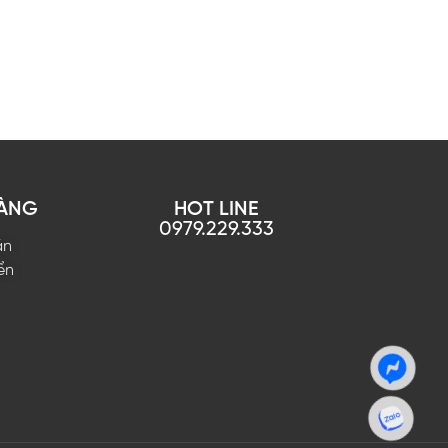
HÀNG
HOT LINE
0979.229.333
án
ển