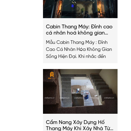
Cabin Thang Máy: Đỉnh cao
cá nhân hoá không gian
sống hiện đại
Mẫu Cabin Thang Máy : Đỉnh
Cao Cá Nhân Hóa Không Gian
Sống Hiện Đại. Khi nhắc đến
Cẩm Nang Xây Dựng Hố
Thang Máy Khi Xây Nhà Từ