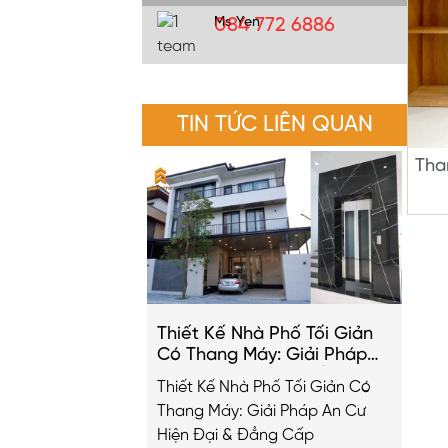
Ms Yen
084 772 6886
TIN TỨC LIÊN QUAN
Tha
Thiết Kế Nhà Phố Tối Giản
Có Thang Máy: Giải Pháp
An Cư Hiện Đại & Đẳng Cấp
Thiết Kế Nhà Phố Tối Giản Có
2026
Thang Máy: Giải Pháp An Cư
Hiện Đại & Đẳng Cấp