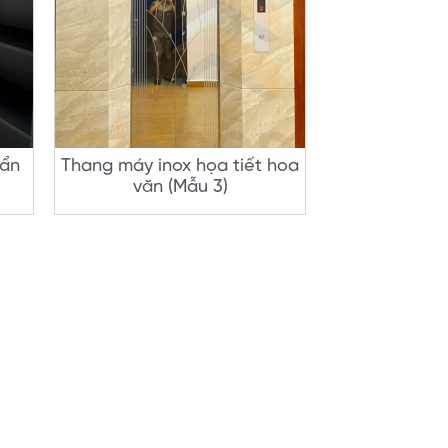
uẩn
Thang máy inox họa tiết hoa
văn (Mẫu 3)