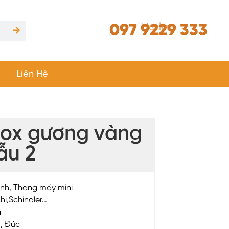
097 9229 333
Hotline
Liên Hệ
nox gương vàng
ẫu 2
ình, Thang máy mini
hi,Schindler…
á
Ý, Đức