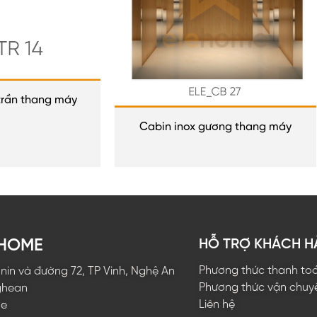
rần thang máy
Cabin inox gương thang máy
EHOME
HỖ TRỢ KHÁCH 
Phương thức thanh to
ê nin và đường 72, TP Vinh, Nghệ An
Phương thức vận chuy
ghean
Liên hệ
me