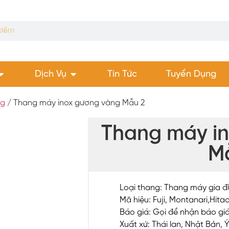
Dịch Vụ
Tin Tức
Tuyển Dụng
ng
/ Thang máy inox gương vàng Mẫu 2
Thang máy i
M
Loại thang: Thang máy gia đ
Mã hiệu: Fuji, Montanari,Hitac
Báo giá: Gọi để nhận báo gi
Xuất xứ: Thái lan, Nhật Bản, 