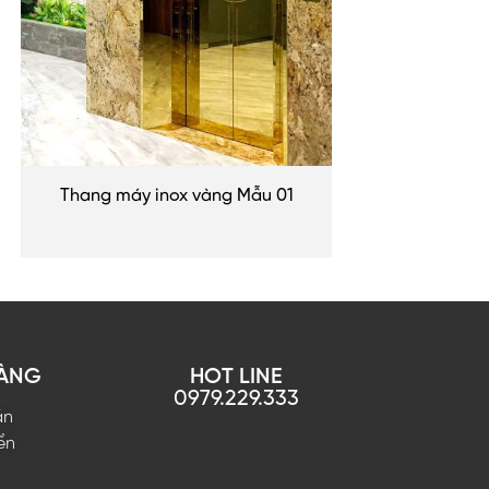
Thang máy inox vàng Mẫu 01
HÀNG
HOT LINE
0979.229.333
án
ển