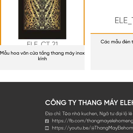
Các mẫu đèn t
Mẫu hoa văn cửa tầng thang máy inox
kính
CÔNG TY THANG MÁY EL
Địa chỉ: Tòa nhà kuchen, Ngã tư đại lộ l
https://fb.com/thangmayelehomen
https://youtu.be/@ThangMayEleho