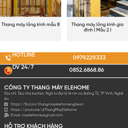
Thang máy lồng kính mẫu 8
Thang máy lồng kính gia
đình ( Mẫu 2 )
HOTLINE
0979.229.333
DV 24/7
0852.6868.86
2
4
CÔNG TY THANG MÁY ELEHOME
Địa chỉ: Tòa nhà kuchen, Ngã tư đại lộ lê nin và đường 72, TP Vinh, Nghệ
An
https://fb.com/thangmayelehomenghean
https://youtu.be/@ThangMayElehome
Email:
ctyelehome@gmail.com
HỖ TRỢ KHÁCH HÀNG