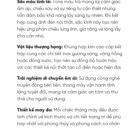
Sắc màu tinh tế:
Tone màu trà mang lại cảm giác
ấm áp, chiều sâu và sự riêng tư cần thiết nhưng
vẫn đảm bảo khả năng lấy sáng tự nhiên. Khi kết
hợp cùng ánh đèn nội thất, sắc kính này tạo nên
hiệu ứng phản chiếu lung linh, gia tăng vẻ lộng lẫy
cho căn nhà.
Vật liệu thượng hạng:
Khung hợp kim cao cấp kết
hợp cùng các chi tiết inox gương vàng, vàng hồng
hoặc đồng xước, tạo nên sự đồng bộ hoàn hảo
với các thiết kế nội thất tân cổ điển hoặc hiện đại.
Trải nghiệm di chuyển êm ái:
Sử dụng công nghệ
truyền động tiên tiến, thang máy vận hành tĩnh
lặng tuyệt đối, mang lại cảm giác an tâm và thư
thái cho người sử dụng.
Thiết kế may đo:
Mỗi chiếc thang máy đều được
tinh chỉnh về kích thước và chi tiết trang trí để phù
hợp nhất với phong thủy và phong cách cá nhân