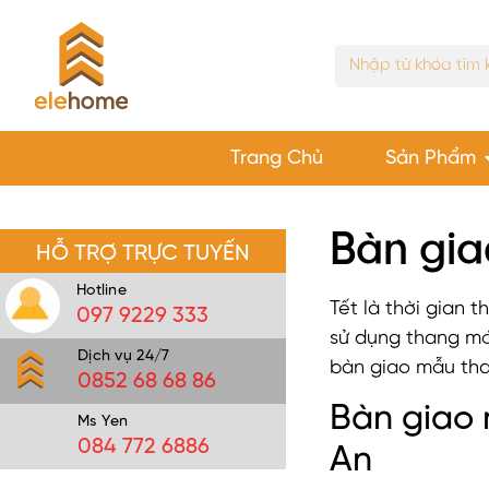
Trang Chủ
Sản Phẩm
Bàn gia
HỖ TRỢ TRỰC TUYẾN
Hotline
Tết là thời gian
097 9229 333
sử dụng thang má
Dịch vụ 24/7
bàn giao mẫu tha
0852 68 68 86
Bàn giao 
Ms Yen
084 772 6886
An