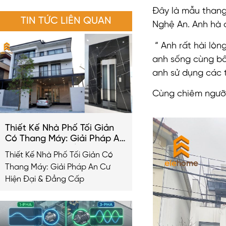
Đây là mẫu thang
TIN TỨC LIÊN QUAN
Nghệ An. Anh hà 
“ Anh rất hài lòn
anh sống cùng bố
anh sử dụng các t
Cùng chiêm ngưỡn
Thiết Kế Nhà Phố Tối Giản
Có Thang Máy: Giải Pháp An
Cư Hiện Đại & Đẳng Cấp
Thiết Kế Nhà Phố Tối Giản Có
2026
Thang Máy: Giải Pháp An Cư
Hiện Đại & Đẳng Cấp