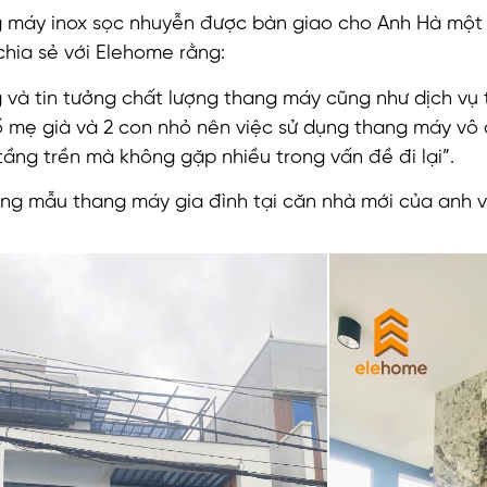
 máy inox sọc nhuyễn được bàn giao cho Anh Hà một
chia sẻ với Elehome rằng:
g và tin tưởng chất lượng thang máy cũng như dịch vụ
 mẹ già và 2 con nhỏ nên việc sử dụng thang máy vô c
ầng trền mà không gặp nhiều trong vấn đề đi lại”.
g mẫu thang máy gia đình tại căn nhà mới của anh 