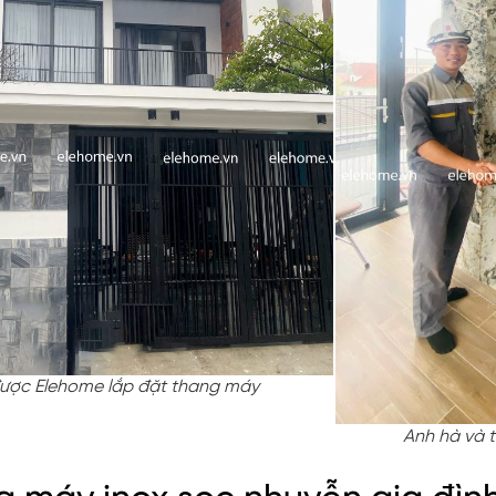
ược Elehome lắp đặt thang máy
Anh hà và t