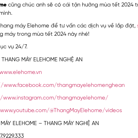
ome
cũng chúc anh sẽ có cái tận hưởng mùa tết 2024 t
mình.
 thang máy Elehome để tư vấn các dịch vụ về lắp đặt,
ng máy trong mùa tết 2024 này nhé!
ục vụ 24/7.
Y THANG MÁY ELEHOME NGHỆ AN
/www.elehome.vn
://www.facebook.com/thangmayelehomenghean
://www.instagram.com/thangmayelehome/
//www.youtube.com/@ThangMayElehome/videos
MÁY ELEHOME – THANG MÁY NGHỆ AN
7.9229.333