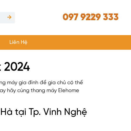
097 9229 333
Hotline
Liên Hệ
t 2024
ng máy gia đình để gia chủ có thể
 nay hãy cùng thang máy Elehome
Hà tại Tp. Vinh Nghệ