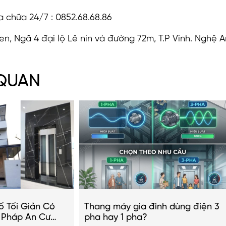
ửa chữa 24/7 : 0852.68.68.86
en, Ngã 4 đại lộ Lê nin và đường 72m, T.P Vinh. Nghệ A
 QUAN
ố Tối Giản Có
Thang máy gia đình dùng điện 3
i Pháp An Cư
pha hay 1 pha?