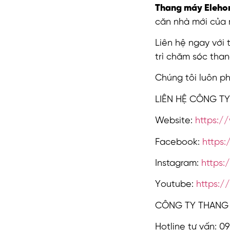
Thang máy Eleh
căn nhà mới của 
Liên hệ ngay với
trì chăm sóc tha
Chúng tôi luôn ph
LIÊN HỆ CÔNG T
Website:
https:/
Facebook:
https
Instagram:
https
Youtube:
https:
CÔNG TY THANG 
Hotline tư vấn: 09