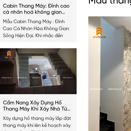
Mẫu thang
Cabin Thang Máy: Đỉnh cao
cá nhân hoá không gian
sống hiện đại
Mẫu Cabin Thang Máy : Đỉnh
Cao Cá Nhân Hóa Không Gian
Sống Hiện Đại. Khi nhắc đến
Cẩm Nang Xây Dựng Hố
Thang Máy Khi Xây Nhà Từ
A-Z
Xây dựng hố thang máy lắp đặt
thang máy khi lên kế hoạch xây