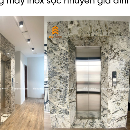
 máy inox sọc nhuyễn gia đìn