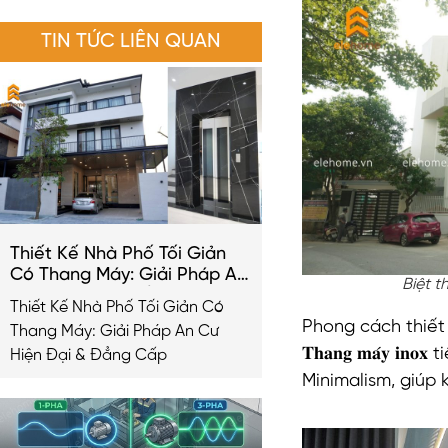
TIN TỨC LIÊN QUAN
Thiết Kế Nhà Phố Tối Giản
Có Thang Máy: Giải Pháp An
Biệt t
Cư Hiện Đại & Đẳng Cấp
Thiết Kế Nhà Phố Tối Giản Có
2026
Phong cách thiết k
Thang Máy: Giải Pháp An Cư
𝐓𝐡𝐚𝐧𝐠 𝐦𝐚́𝐲 
Hiện Đại & Đẳng Cấp
Minimalism, giúp 