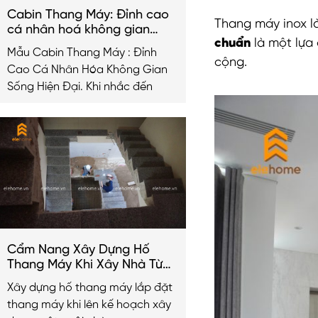
Cabin Thang Máy: Đỉnh cao
Thang máy inox l
cá nhân hoá không gian
chuẩn
là một lựa 
sống hiện đại
Mẫu Cabin Thang Máy : Đỉnh
cộng.
Cao Cá Nhân Hóa Không Gian
Sống Hiện Đại. Khi nhắc đến
Cẩm Nang Xây Dựng Hố
Thang Máy Khi Xây Nhà Từ
A-Z
Xây dựng hố thang máy lắp đặt
thang máy khi lên kế hoạch xây