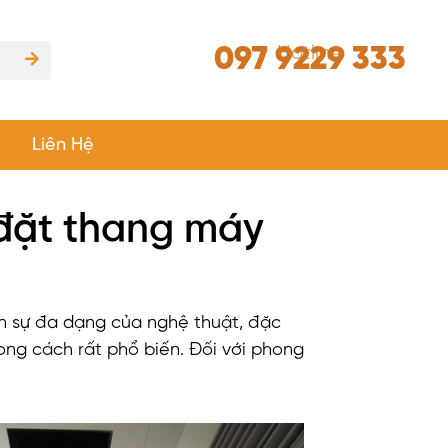
097 9229 333
Hotline
Liên Hệ
p đặt thang máy
thể hiện sự đa dạng của nghệ thuật, đặc
hong cách rất phổ biến. Đối với phong