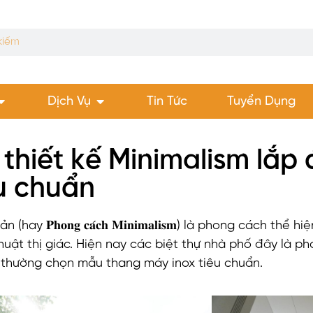
Dịch Vụ
Tin Tức
Tuyển Dụng
ự thiết kế Minimalism lắ
êu chuẩn
(hay 𝐏𝐡𝐨𝐧𝐠 𝐜𝐚́𝐜𝐡 𝐌𝐢𝐧𝐢𝐦𝐚𝐥𝐢𝐬𝐦) là phong cách 
huật thị giác. Hiện nay các biệt thự nhà phố đây là p
 thường chọn mẫu thang máy inox tiêu chuẩn.