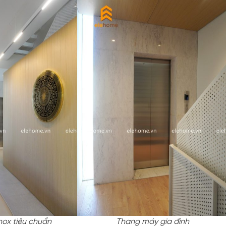
ox tiêu chuẩn
Thang máy gia đình