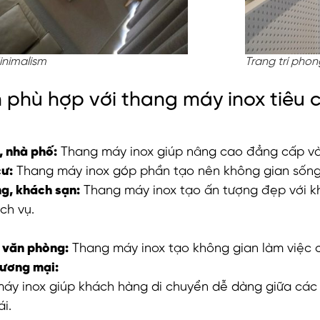
nimalism
Trang trí pho
 phù hợp với thang máy inox tiêu 
, nhà phố:
Thang máy inox giúp nâng cao đẳng cấp và 
ư:
Thang máy inox góp phần tạo nên không gian sống 
g, khách sạn:
Thang máy inox tạo ấn tượng đẹp với k
ch vụ.
 văn phòng:
Thang máy inox tạo không gian làm việc c
hương mại:
áy inox giúp khách hàng di chuyển dễ dàng giữa các 
i.