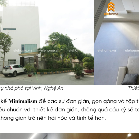
hự nhà phố tại Vinh, Nghệ An
Thiế
ế 𝐌𝐢𝐧𝐢𝐦𝐚𝐥𝐢𝐬𝐦 đề cao sự đơn giản, gọn gàng và t
𝐢𝐧𝐨𝐱 tiêu chuẩn với thiết kế đơn giản, không quá cầu k
không gian trở nên hài hòa và tinh tế hơn.