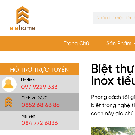
Trang Chủ
Sản Phẩm
Biệt th
HỖ TRỢ TRỰC TUYẾN
inox ti
Hotline
097 9229 333
Phong cách tối giản 
Dịch vụ 24/7
0852 68 68 86
biệt trong nghệ t
cách này gia chủ
Ms Yen
084 772 6886