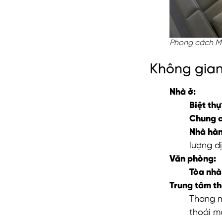
Phong cách Mi
Không gian
Nhà ở:
Biệt thự
Chung c
Nhà hàn
lượng dị
Văn phòng:
Tòa nhà
Trung tâm t
Thang m
thoải má