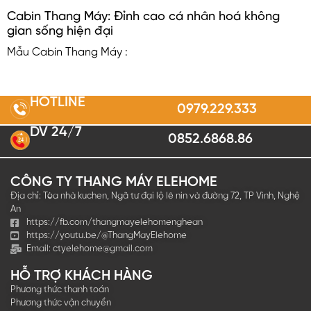
Cabin Thang Máy: Đỉnh cao cá nhân hoá không
gian sống hiện đại
Mẫu Cabin Thang Máy :
HOTLINE
0979.229.333
DV 24/7
0852.6868.86
2
4
CÔNG TY THANG MÁY ELEHOME
Địa chỉ: Tòa nhà kuchen, Ngã tư đại lộ lê nin và đường 72, TP Vinh, Nghệ
An
https://fb.com/thangmayelehomenghean
https://youtu.be/@ThangMayElehome
Email:
ctyelehome@gmail.com
HỖ TRỢ KHÁCH HÀNG
Phương thức thanh toán
Phương thức vận chuyển