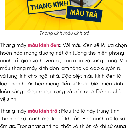
Thang kính màu kính trà
Thang máy
màu kính đen
:
Với màu đen sẽ là lựa chọn
hoàn hảo mang đường nét ấn tượng thể hiện phong
cách tối giản và huyền bí, độc đáo và sang trọng. Với
mẫu thang máy kính đen làm tăng vẻ đẹp quyến rũ
và lung linh cho ngôi nhà. Đặc biệt màu kính đen là
lựa chọn hoàn hảo mang đến sự khác biệt màu kính
luôn sáng bóng, sang trọng và bền đẹp. Dễ lau chùi
vệ sinh.
Thang máy
màu kính trà
:
Màu trà là này trung tính
thể hiện sự mạnh mẽ, khoẻ khoắn. Bên cạnh đó là sự
ấm áp. Trong trang trí nội thất và thiết kế khi sử dụng