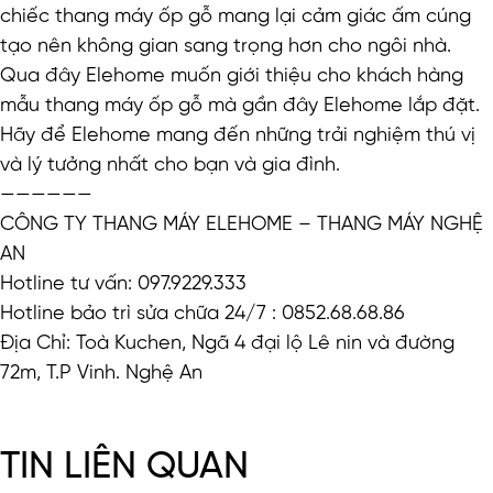
chiếc thang máy ốp gỗ mang lại cảm giác ấm cúng
tạo nên không gian sang trọng hơn cho ngôi nhà.
Qua đây Elehome muốn giới thiệu cho khách hàng
mẫu thang máy ốp gỗ mà gần đây Elehome lắp đặt.
Hãy để Elehome mang đến những trải nghiệm thú vị
và lý tưởng nhất cho bạn và gia đình.
——————
CÔNG TY THANG MÁY ELEHOME – THANG MÁY NGHỆ
AN
Hotline tư vấn: 097.9229.333
Hotline bảo trì sửa chữa 24/7 : 0852.68.68.86
Địa Chỉ: Toà Kuchen, Ngã 4 đại lộ Lê nin và đường
72m, T.P Vinh. Nghệ An
TIN LIÊN QUAN