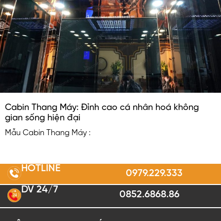
Cabin Thang Máy: Đỉnh cao cá nhân hoá không
gian sống hiện đại
Mẫu Cabin Thang Máy :
HOTLINE
0979.229.333
DV 24/7
0852.6868.86
2
4