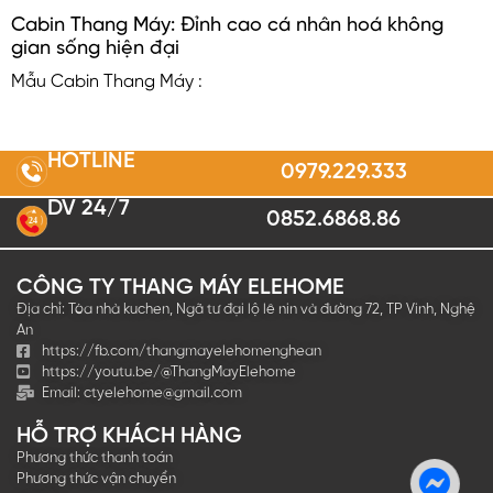
Cabin Thang Máy: Đỉnh cao cá nhân hoá không
gian sống hiện đại
Mẫu Cabin Thang Máy :
HOTLINE
0979.229.333
DV 24/7
0852.6868.86
2
4
CÔNG TY THANG MÁY ELEHOME
Địa chỉ: Tòa nhà kuchen, Ngã tư đại lộ lê nin và đường 72, TP Vinh, Nghệ
An
https://fb.com/thangmayelehomenghean
https://youtu.be/@ThangMayElehome
Email:
ctyelehome@gmail.com
HỖ TRỢ KHÁCH HÀNG
Phương thức thanh toán
Phương thức vận chuyển