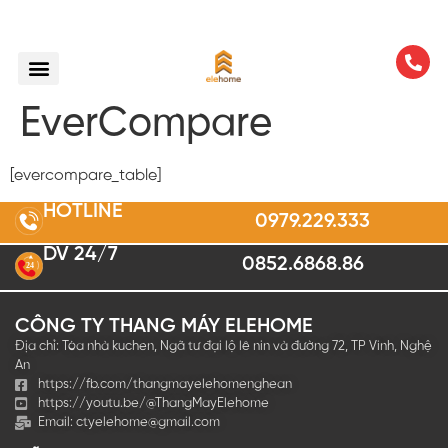
EverCompare
[evercompare_table]
HOTLINE
0979.229.333
DV 24/7
0852.6868.86
2
4
CÔNG TY THANG MÁY ELEHOME
Địa chỉ: Tòa nhà kuchen, Ngã tư đại lộ lê nin và đường 72, TP Vinh, Nghệ
An
https://fb.com/thangmayelehomenghean
https://youtu.be/@ThangMayElehome
Email:
ctyelehome@gmail.com