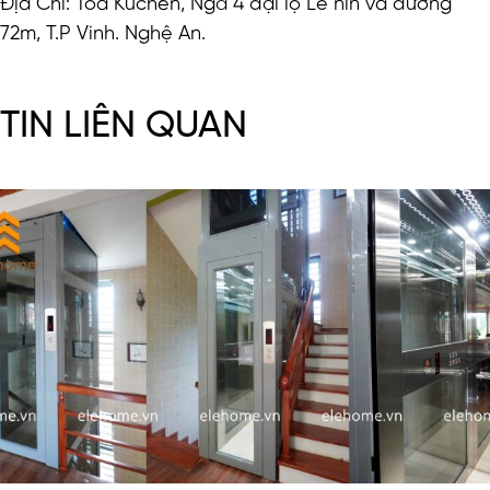
Địa Chỉ: Toà Kuchen, Ngã 4 đại lộ Lê nin và đường
72m, T.P Vinh. Nghệ An.
TIN LIÊN QUAN