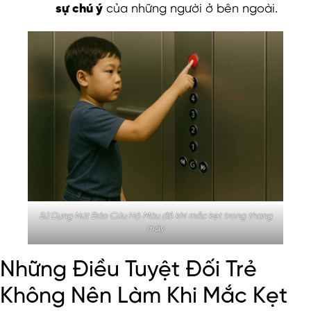
sự chú ý
của những người ở bên ngoài.
Sử Dụng Nút Báo Cứu Hộ Màu đỏ khi mắc kẹt trong thang
máy
Những Điều Tuyệt Đối Trẻ
Không Nên Làm Khi Mắc Kẹt