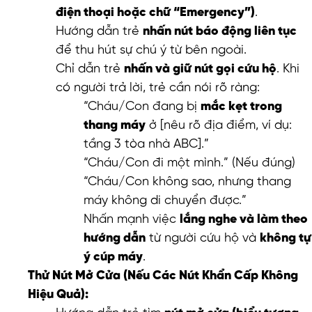
điện thoại hoặc chữ “Emergency”)
.
Hướng dẫn trẻ
nhấn nút báo động liên tục
để thu hút sự chú ý từ bên ngoài.
Chỉ dẫn trẻ
nhấn và giữ nút gọi cứu hộ
. Khi
có người trả lời, trẻ cần nói rõ ràng:
“Cháu/Con đang bị
mắc kẹt trong
thang máy
ở [nêu rõ địa điểm, ví dụ:
tầng 3 tòa nhà ABC].”
“Cháu/Con đi một mình.” (Nếu đúng)
“Cháu/Con không sao, nhưng thang
máy không di chuyển được.”
Nhấn mạnh việc
lắng nghe và làm theo
hướng dẫn
từ người cứu hộ và
không tự
ý cúp máy
.
Thử Nút Mở Cửa (Nếu Các Nút Khẩn Cấp Không
Hiệu Quả):