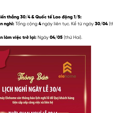
ến thắng 30/4 & Quốc tế Lao động 1/5:
n nghỉ:
Tổng cộng
4
ngày liên tục. Kể từ ngày
30/04
(t
n làm việc trở lại:
Ngày
04/05
(thứ Hai).