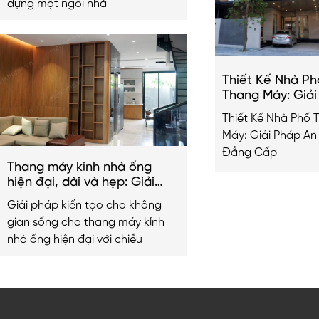
dựng một ngôi nhà
Thiết Kế Nhà Ph
Thang Máy: Giả
Hiện Đại & Đẳn
Thiết Kế Nhà Phố 
Máy: Giải Pháp An
Đẳng Cấp
Thang máy kính nhà ống
hiện đại, dài và hẹp: Giải
pháp kiến tạo không gian
Giải pháp kiến tạo cho không
sống 2026
gian sống cho thang máy kính
nhà ống hiện đại với chiều