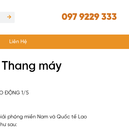
097 9229 333
Hotline
Liên Hệ
/5 Thang máy
AO ĐỘNG 1/5
Giải phóng miền Nam và Quốc tế Lao
như sau: