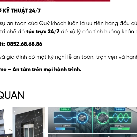
Ợ KỸ THUẬT 24/7
 sự an toàn của Quý khách luôn là ưu tiên hàng đầu củ
trì chế độ
túc trực 24/7
để xử lý các tình huống khẩn 
ật:
0852.68.68.86
 gia đình có một kỳ nghỉ lễ an toàn, trọn vẹn và hạn
e – An tâm trên mọi hành trình.
 QUAN