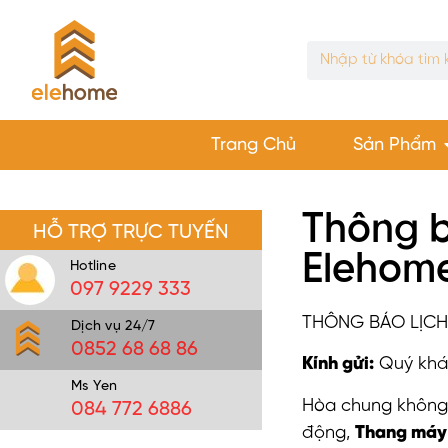
Trang Chủ
Sản Phẩm
Thông b
HỖ TRỢ TRỰC TUYẾN
Elehom
Hotline
097 9229 333
THÔNG BÁO LỊCH
Dịch vụ 24/7
0852 68 68 86
Kính gửi:
Quý khác
Ms Yen
Hòa chung không
084 772 6886
động,
Thang máy