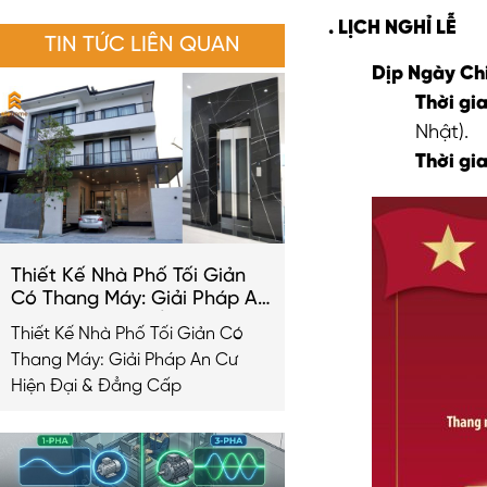
. LỊCH NGHỈ LỄ
TIN TỨC LIÊN QUAN
Dịp Ngày Chi
Thời gia
Nhật).
Thời gia
Thiết Kế Nhà Phố Tối Giản
Có Thang Máy: Giải Pháp An
Cư Hiện Đại & Đẳng Cấp
Thiết Kế Nhà Phố Tối Giản Có
2026
Thang Máy: Giải Pháp An Cư
Hiện Đại & Đẳng Cấp