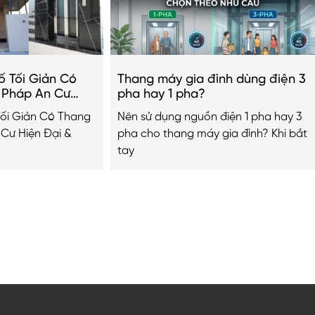
ố Tối Giản Có
Thang máy gia đình dùng điện 3
i Pháp An Cư
pha hay 1 pha?
g Cấp 2026
Tối Giản Có Thang
Nên sử dụng nguồn điện 1 pha hay 3
 Cư Hiện Đại &
pha cho thang máy gia đình? Khi bắt
tay