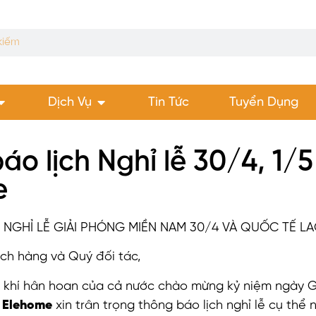
Dịch Vụ
Tin Tức
Tuyển Dụng
áo lịch Nghỉ lễ 30/4, 1
e
 NGHỈ LỄ GIẢI PHÓNG MIỀN NAM 30/4 VÀ QUỐC TẾ L
h hàng và Quý đối tác,
 khí hân hoan của cả nước chào mừng kỷ niệm ngày 
 Elehome
xin trân trọng thông báo lịch nghỉ lễ cụ thể 