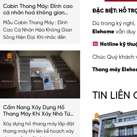
Cabin Thang Máy: Đỉnh cao
ĐẶC BIỆT: HỖ TR
cá nhân hoá không gian
sống hiện đại
Mẫu Cabin Thang Máy : Đỉnh
Dù trong kỳ nghỉ,
Cao Cá Nhân Hóa Không Gian
Elehome
vẫn duy 
Sống Hiện Đại. Khi nhắc đến
Hotline kỹ thu
Chúc Quý khách và
Thang máy Elehom
TIN LIÊN
Cẩm Nang Xây Dựng Hố
Thang Máy Khi Xây Nhà Từ
A-Z
Xây dựng hố thang máy lắp đặt
thang máy khi lên kế hoạch xây