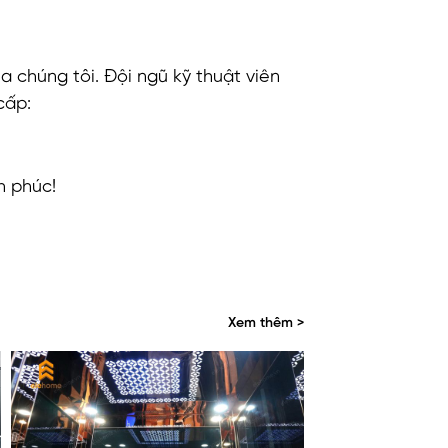
a chúng tôi. Đội ngũ kỹ thuật viên
cấp:
h phúc!
Xem thêm >