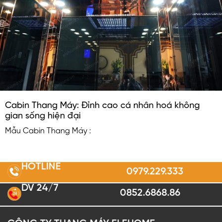
Cabin Thang Máy: Đỉnh cao cá nhân hoá không
gian sống hiện đại
Mẫu Cabin Thang Máy :
HOTLINE
0979.229.333
DV 24/7
0852.6868.86
2
4