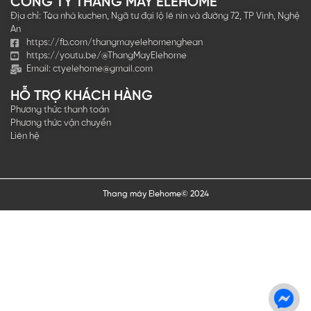
CÔNG TY THANG MÁY ELEHOME
Địa chỉ: Tòa nhà kuchen, Ngã tư đại lộ lê nin và đường 72, TP Vinh, Nghệ
An
https://fb.com/thangmayelehomenghean
https://youtu.be/@ThangMayElehome
Email:
ctyelehome@gmail.com
HỖ TRỢ KHÁCH HÀNG
Phương thức thanh toán
Phương thức vận chuyển
Liên hệ
Thang máy Elehome© 2024