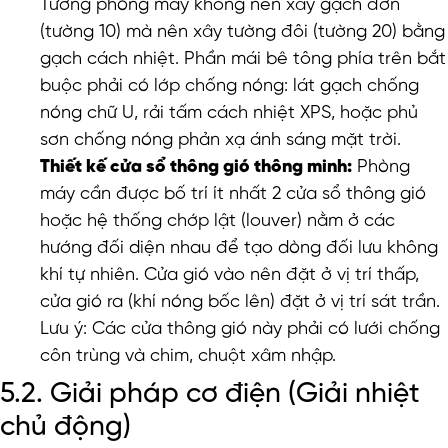
Tường phòng máy không nên xây gạch đơn
(tường 10) mà nên xây tường đôi (tường 20) bằng
gạch cách nhiệt. Phần mái bê tông phía trên bắt
buộc phải có lớp chống nóng: lát gạch chống
nóng chữ U, rải tấm cách nhiệt XPS, hoặc phủ
sơn chống nóng phản xạ ánh sáng mặt trời.
Thiết kế cửa sổ thông gió thông minh:
Phòng
máy cần được bố trí ít nhất 2 cửa sổ thông gió
hoặc hệ thống chớp lật (louver) nằm ở các
hướng đối diện nhau để tạo dòng đối lưu không
khí tự nhiên. Cửa gió vào nên đặt ở vị trí thấp,
cửa gió ra (khí nóng bốc lên) đặt ở vị trí sát trần.
Lưu ý: Các cửa thông gió này phải có lưới chống
côn trùng và chim, chuột xâm nhập.
5.2. Giải pháp cơ điện (Giải nhiệt
chủ động)