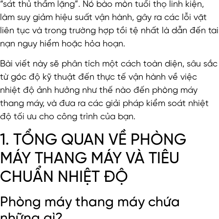
“sát thủ thầm lặng”. Nó bào mòn tuổi thọ linh kiện,
làm suy giảm hiệu suất vận hành, gây ra các lỗi vặt
liên tục và trong trường hợp tồi tệ nhất là dẫn đến tai
nạn nguy hiểm hoặc hỏa hoạn.
Bài viết này sẽ phân tích một cách toàn diện, sâu sắc
từ góc độ kỹ thuật đến thực tế vận hành về việc
nhiệt độ ảnh hưởng như thế nào đến phòng máy
thang máy, và đưa ra các giải pháp kiểm soát nhiệt
độ tối ưu cho công trình của bạn.
1. TỔNG QUAN VỀ PHÒNG
MÁY THANG MÁY VÀ TIÊU
CHUẨN NHIỆT ĐỘ
Phòng máy thang máy chứa
những gì?