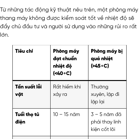
Từ những tác động kỹ thuật nêu trên, một phòng máy
thang máy không được kiểm soát tốt về nhiệt độ sẽ
đẩy chủ đầu tư và người sử dụng vào những rủi ro rất
lớn.
Tiêu chí
Phòng máy
Phòng máy bị
đạt chuẩn
quá nhiệt
nhiệt độ
(>45∘C)
(<40∘C)
Tần suất lỗi
Rất hiếm khi
Thường
vặt
xảy ra
xuyên, lặp đi
lặp lại
Tuổi thọ tủ
10 – 15 năm
3 – 5 năm đã
điện
phải thay linh
kiện cốt lõi