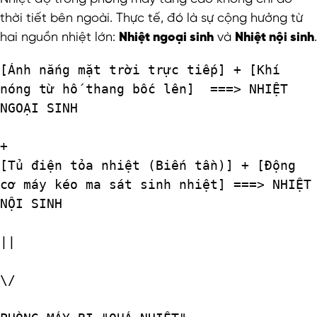
thời tiết bên ngoài. Thực tế, đó là sự cộng hưởng từ
hai nguồn nhiệt lớn:
Nhiệt ngoại sinh
và
Nhiệt nội sinh
.
[Ánh nắng mặt trời trực tiếp] + [Khí 
nóng từ hố thang bốc lên]  ===> NHIỆT 
NGOẠI SINH

+

[Tủ điện tỏa nhiệt (Biến tần)] + [Động 
cơ máy kéo ma sát sinh nhiệt] ===> NHIỆT 
NỘI SINH

||

\/
