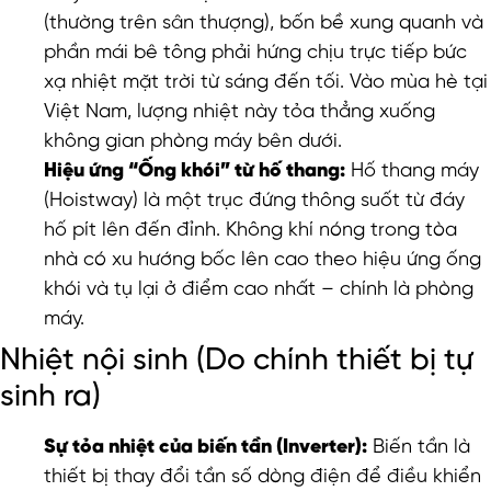
(thường trên sân thượng), bốn bề xung quanh và
phần mái bê tông phải hứng chịu trực tiếp bức
xạ nhiệt mặt trời từ sáng đến tối. Vào mùa hè tại
Việt Nam, lượng nhiệt này tỏa thẳng xuống
không gian phòng máy bên dưới.
Hiệu ứng “Ống khói” từ hố thang:
Hố thang máy
(Hoistway) là một trục đứng thông suốt từ đáy
hố pít lên đến đỉnh. Không khí nóng trong tòa
nhà có xu hướng bốc lên cao theo hiệu ứng ống
khói và tụ lại ở điểm cao nhất – chính là phòng
máy.
Nhiệt nội sinh (Do chính thiết bị tự
sinh ra)
Sự tỏa nhiệt của biến tần (Inverter):
Biến tần là
thiết bị thay đổi tần số dòng điện để điều khiển