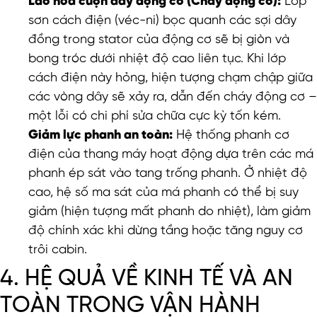
Lão hóa cuộn dây động cơ (Cháy động cơ):
Lớp
sơn cách điện (véc-ni) bọc quanh các sợi dây
đồng trong stator của động cơ sẽ bị giòn và
bong tróc dưới nhiệt độ cao liên tục. Khi lớp
cách điện này hỏng, hiện tượng chạm chập giữa
các vòng dây sẽ xảy ra, dẫn đến cháy động cơ –
một lỗi có chi phí sửa chữa cực kỳ tốn kém.
Giảm lực phanh an toàn:
Hệ thống phanh cơ
điện của thang máy hoạt động dựa trên các má
phanh ép sát vào tang trống phanh. Ở nhiệt độ
cao, hệ số ma sát của má phanh có thể bị suy
giảm (hiện tượng mất phanh do nhiệt), làm giảm
độ chính xác khi dừng tầng hoặc tăng nguy cơ
trôi cabin.
4. HỆ QUẢ VỀ KINH TẾ VÀ AN
TOÀN TRONG VẬN HÀNH