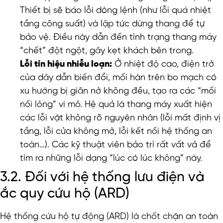
Thiết bị sẽ báo lỗi dòng lệnh (như lỗi quá nhiệt
tầng công suất) và lập tức dừng thang để tự
bảo vệ. Điều này dẫn đến tình trạng thang máy
“chết” đột ngột, gây kẹt khách bên trong.
Lỗi tín hiệu nhiễu loạn:
Ở nhiệt độ cao, điện trở
của dây dẫn biến đổi, mối hàn trên bo mạch có
xu hướng bị giãn nở không đều, tạo ra các “mối
nối lỏng” vi mô. Hệ quả là thang máy xuất hiện
các lỗi vặt không rõ nguyên nhân (lỗi mất định vị
tầng, lỗi cửa không mở, lỗi kết nối hệ thống an
toàn…). Các kỹ thuật viên bảo trì rất vất vả để
tìm ra những lỗi dạng “lúc có lúc không” này.
3.2. Đối với hệ thống lưu điện và
ắc quy cứu hộ (ARD)
Hệ thống cứu hộ tự động (ARD) là chốt chặn an toàn