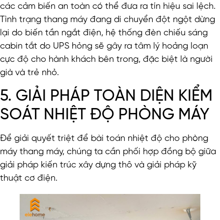
các cảm biến an toàn có thể đưa ra tín hiệu sai lệch.
Tình trạng thang máy đang di chuyển đột ngột dừng
lại do biến tần ngắt điện, hệ thống đèn chiếu sáng
cabin tắt do UPS hỏng sẽ gây ra tâm lý hoảng loạn
cực độ cho hành khách bên trong, đặc biệt là người
già và trẻ nhỏ.
5. GIẢI PHÁP TOÀN DIỆN KIỂM
SOÁT NHIỆT ĐỘ PHÒNG MÁY
Để giải quyết triệt để bài toán nhiệt độ cho phòng
máy thang máy, chúng ta cần phối hợp đồng bộ giữa
giải pháp kiến trúc xây dựng thô và giải pháp kỹ
thuật cơ điện.