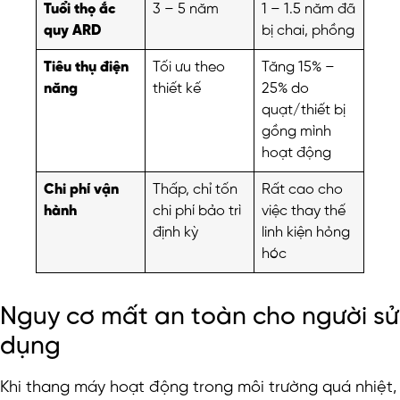
Tuổi thọ ắc
3 – 5 năm
1 – 1.5 năm đã
quy ARD
bị chai, phồng
Tiêu thụ điện
Tối ưu theo
Tăng 15% –
năng
thiết kế
25% do
quạt/thiết bị
gồng mình
hoạt động
Chi phí vận
Thấp, chỉ tốn
Rất cao cho
hành
chi phí bảo trì
việc thay thế
định kỳ
linh kiện hỏng
hóc
Nguy cơ mất an toàn cho người sử
dụng
Khi thang máy hoạt động trong môi trường quá nhiệt,