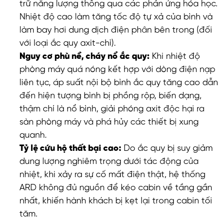
trữ năng lượng thông qua các phản ứng hóa học.
Nhiệt độ cao làm tăng tốc độ tự xả của bình và
làm bay hơi dung dịch điện phân bên trong (đối
với loại ắc quy axit-chì).
Nguy cơ phù nề, cháy nổ ắc quy:
Khi nhiệt độ
phòng máy quá nóng kết hợp với dòng điện nạp
liên tục, áp suất nội bộ bình ắc quy tăng cao dẫn
đến hiện tượng bình bị phồng rộp, biến dạng,
thậm chí là nổ bình, giải phóng axit độc hại ra
sàn phòng máy và phá hủy các thiết bị xung
quanh.
Tỷ lệ cứu hộ thất bại cao:
Do ắc quy bị suy giảm
dung lượng nghiêm trọng dưới tác động của
nhiệt, khi xảy ra sự cố mất điện thật, hệ thống
ARD không đủ nguồn để kéo cabin về tầng gần
nhất, khiến hành khách bị kẹt lại trong cabin tối
tăm.