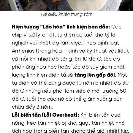
Hệ điều khiển trung tâm
Hiện tượng “Lão hóa” linh kiện bán dẫn:
Các
chip vi xử lý, di-ốt, tụ điện có tuổi thọ tỷ lệ
nghịch với nhiệt độ làm việc. Theo định luật
Arrhenius (trong hóa – sinh và kỹ thuật vật liệu),
cứ mỗi khi nhiệt độ tăng lên 10 độ C, tốc độ
phản ứng hóa học hoặc tốc độ suy giảm chất
lượng linh kiện điện tử sẽ
tăng lên gấp đôi
. Một
tụ điện có thể dùng được 10 năm ở nhiệt độ 30
độ C nhưng nếu phải làm việc ở môi trường 50
độ C, tuổi thọ của nó có thể giảm xuống còn
chưa đầy 3 năm.
Lỗi biến tần (Lỗi Overheat):
Khi biến tần quá
nóng, keo tản nhiệt bị khô, quạt tản nhiệt nhỏ
tích hợp trong biến tần không thể giải nhiệt kịp.