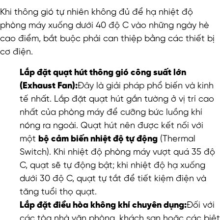
Khi thông gió tự nhiên không đủ để hạ nhiệt độ
phòng máy xuống dưới 40 độ C vào những ngày hè
cao điểm, bắt buộc phải can thiệp bằng các thiết bị
cơ điện.
Lắp đặt quạt hút thông gió công suất lớn
(Exhaust Fan):
Đây là giải pháp phổ biến và kinh
tế nhất. Lắp đặt quạt hút gắn tường ở vị trí cao
nhất của phòng máy để cưỡng bức luồng khí
nóng ra ngoài. Quạt hút nên được kết nối với
một
bộ cảm biến nhiệt độ tự động
(Thermal
Switch). Khi nhiệt độ phòng máy vượt quá 35 độ
C, quạt sẽ tự động bật; khi nhiệt độ hạ xuống
dưới 30 độ C, quạt tự tắt để tiết kiệm điện và
tăng tuổi thọ quạt.
Lắp đặt điều hòa không khí chuyên dụng:
Đối với
các tòa nhà văn phòng, khách sạn hoặc các biệt