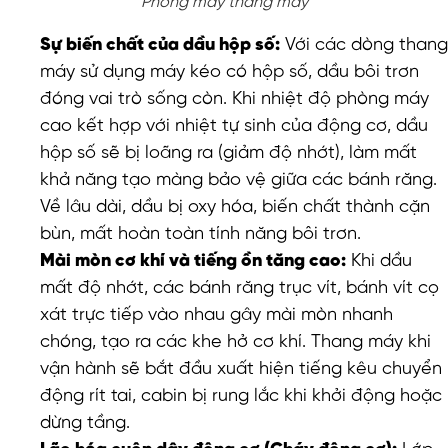
Phòng máy thang máy
Sự biến chất của dầu hộp số:
Với các dòng thang
máy sử dụng máy kéo có hộp số, dầu bôi trơn
đóng vai trò sống còn. Khi nhiệt độ phòng máy
cao kết hợp với nhiệt tự sinh của động cơ, dầu
hộp số sẽ bị loãng ra (giảm độ nhớt), làm mất
khả năng tạo màng bảo vệ giữa các bánh răng.
Về lâu dài, dầu bị oxy hóa, biến chất thành cặn
bùn, mất hoàn toàn tính năng bôi trơn.
Mài mòn cơ khí và tiếng ồn tăng cao:
Khi dầu
mất độ nhớt, các bánh răng trục vít, bánh vít cọ
xát trực tiếp vào nhau gây mài mòn nhanh
chóng, tạo ra các khe hở cơ khí. Thang máy khi
vận hành sẽ bắt đầu xuất hiện tiếng kêu chuyển
động rít tai, cabin bị rung lắc khi khởi động hoặc
dừng tầng.