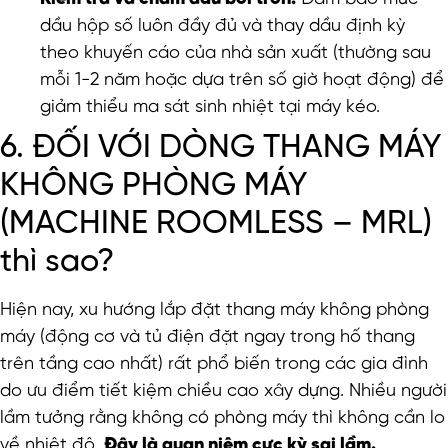
dầu hộp số luôn đầy đủ và thay dầu định kỳ
theo khuyến cáo của nhà sản xuất (thường sau
mỗi 1-2 năm hoặc dựa trên số giờ hoạt động) để
giảm thiểu ma sát sinh nhiệt tại máy kéo.
6. ĐỐI VỚI DÒNG THANG MÁY
KHÔNG PHÒNG MÁY
(MACHINE ROOMLESS – MRL)
thì sao?
Hiện nay, xu hướng lắp đặt thang máy không phòng
máy (động cơ và tủ điện đặt ngay trong hố thang
trên tầng cao nhất) rất phổ biến trong các gia đình
do ưu điểm tiết kiệm chiều cao xây dựng. Nhiều người
lầm tưởng rằng không có phòng máy thì không cần lo
về nhiệt độ.
Đây là quan niệm cực kỳ sai lầm.