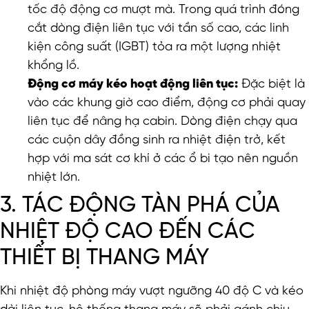
tốc độ động cơ mượt mà. Trong quá trình đóng
cắt dòng điện liên tục với tần số cao, các linh
kiện công suất (IGBT) tỏa ra một lượng nhiệt
khổng lồ.
Động cơ máy kéo hoạt động liên tục:
Đặc biệt là
vào các khung giờ cao điểm, động cơ phải quay
liên tục để nâng hạ cabin. Dòng điện chạy qua
các cuộn dây đồng sinh ra nhiệt điện trở, kết
hợp với ma sát cơ khí ở các ổ bi tạo nên nguồn
nhiệt lớn.
3. TÁC ĐỘNG TÀN PHÁ CỦA
NHIỆT ĐỘ CAO ĐẾN CÁC
THIẾT BỊ THANG MÁY
Khi nhiệt độ phòng máy vượt ngưỡng 40 độ C và kéo