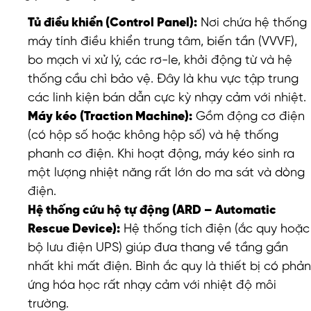
Tủ điều khiển (Control Panel):
Nơi chứa hệ thống
máy tính điều khiển trung tâm, biến tần (VVVF),
bo mạch vi xử lý, các rơ-le, khởi động từ và hệ
thống cầu chì bảo vệ. Đây là khu vực tập trung
các linh kiện bán dẫn cực kỳ nhạy cảm với nhiệt.
Máy kéo (Traction Machine):
Gồm động cơ điện
(có hộp số hoặc không hộp số) và hệ thống
phanh cơ điện. Khi hoạt động, máy kéo sinh ra
một lượng nhiệt năng rất lớn do ma sát và dòng
điện.
Hệ thống cứu hộ tự động (ARD – Automatic
Rescue Device):
Hệ thống tích điện (ắc quy hoặc
bộ lưu điện UPS) giúp đưa thang về tầng gần
nhất khi mất điện. Bình ắc quy là thiết bị có phản
ứng hóa học rất nhạy cảm với nhiệt độ môi
trường.