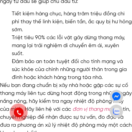
ngay từ đầu sẽ giúp chủ đầu tư:
Tiết kiệm hàng chục, hàng trăm triệu đồng chi
phí thay thế linh kiện, biến tần, ắc quy bị hư hỏng
sớm.
Triệt tiêu 90% các lỗi vặt gây dừng thang máy,
mang lại trải nghiệm di chuyển êm ái, xuyên
suốt.
Đảm bảo an toàn tuyệt đối cho tính mạng và
sức khỏe của chính những người thân trong gia
đình hoặc khách hàng trong tòa nhà.
Nếu bạn đang chuẩn bị xây nhà hoặc gặp các sự cố
thang máy liên tục dừng hoạt động trong những ngày
nắng nóng, hãy kiểm tra ngay nhiệt độ phòng máy
của mình. Hãy liên hệ với các
đơn vị thang máy
uy tín,
chuyên nghiệp để nhận được sự tư vấn, đo đạc và
đưa ra phương án xử lý nhiệt độ phòng máy một cách