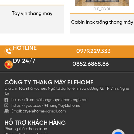
Tay vịn thang máy
Cabin Inox trắng thang máy
HOTLINE
0979.229.333
DV 24/7
0852.6868.86
2
4
CÔNG TY THANG MÁY ELEHOME
Địa chỉ: Tòa nhà kuchen, Ngã tư đại lộ lê nin và đường 72, TP Vinh, Nghệ
An
https://fb.com/thangmayelehomenghean
https://youtu.be/@ThangMayElehome
Email:
ctyelehome@gmail.com
HỖ TRỢ KHÁCH HÀNG
Phương thức thanh toán