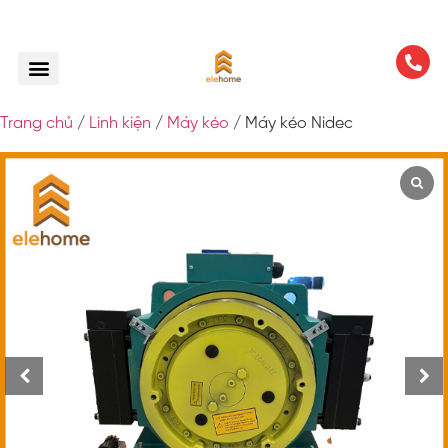
Trang chủ
/
Linh kiện
/
Máy kéo
/ Máy kéo Nidec