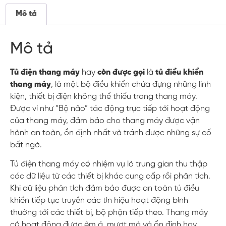
Mô tả
Mô tả
Tủ điện thang máy
hay
còn được gọi
là
tủ điều khiển
thang máy
, là một bộ điều khiển chứa đựng những linh
kiện, thiết bị điện không thể thiếu trong thang máy.
Được ví như “Bộ não” tác động trực tiếp tới hoạt động
của thang máy, đảm bảo cho thang máy được vận
hành an toàn, ổn định nhất và tránh được những sự cố
bất ngờ.
Tủ điện thang máy có nhiệm vụ là trung gian thu thập
các dữ liệu từ các thiết bị khác cung cấp rồi phân tích.
Khi dữ liệu phân tích đảm bảo được an toàn tủ điều
khiển tiếp tục truyền các tín hiệu hoạt động bình
thường tới các thiết bị, bộ phận tiếp theo. Thang máy
có hoạt động được êm ả, mượt mà và ổn định hay