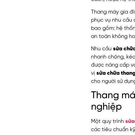
Thang máy gia đì
phục vụ nhu cầu 
bao gồm: hệ thốn
an toàn không ho
Nhu cầu
sửa chữ
nhanh chóng, kéo
được nâng cấp và
vị
sửa chữa than
cho người sử dụng
Thang má
nghiệp
Một quy trình
sửa
các tiêu chuẩn k