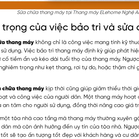
Sữa chữa thang máy tại Thang máy ELehome Nghệ A
trọng của việc bảo trì và sửa
ữa thang máy
không chỉ là công việc mang tính kỹ th
 sử dụng. Việc bảo trì thang máy định kỳ giúp phát hi
cố tiềm ẩn và kéo dài tuổi thọ của thang máy. Ngược l
ghiêm trọng như kẹt thang, rơi tự do, hoặc thậm chí 
a chữa thang máy
kịp thời cũng giúp giảm thiểu thời 
oạt và công việc của người dân. Một thang máy hoạt 
và an tâm cho người sử dụng, đồng thời nâng cao giá tr
một tòa nhà cao tầng mà thang máy thường xuyên gặp
ư dân mà còn ảnh hưởng đến uy tín của tòa nhà. Ngược
tốt sẽ tạo ấn tượng tốt đẹp với khách hàng và cư dân