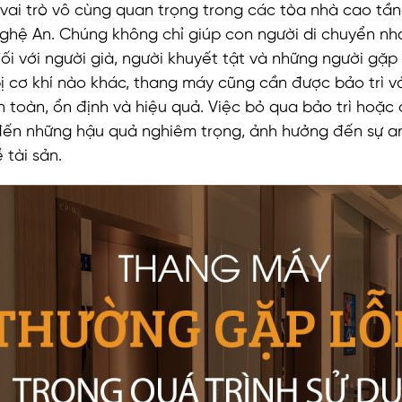
ai trò vô cùng quan trọng trong các tòa nhà cao tần
Nghệ An. Chúng không chỉ giúp con người di chuyển n
ối với người già, người khuyết tật và những người gặp k
bị cơ khí nào khác, thang máy cũng cần được bảo trì 
 toàn, ổn định và hiệu quả. Việc bỏ qua bảo trì hoặc
ến những hậu quả nghiêm trọng, ảnh hưởng đến sự an
 tài sản.