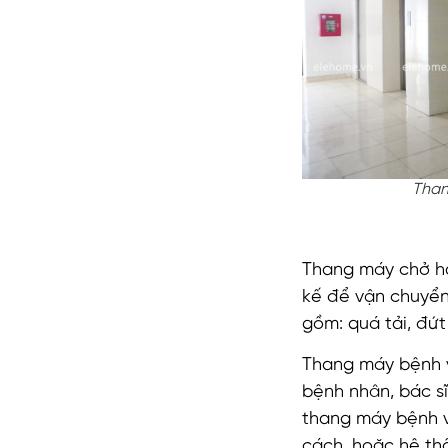
Than
Thang máy chở hà
kế để vận chuyển
gồm: quá tải, đứt
Thang máy bệnh v
bệnh nhân, bác sĩ
thang máy bệnh v
cách, hoặc hệ th