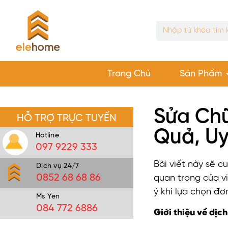
Trang Chủ
Sản Phẩm
Sửa Chữ
HỖ TRỢ TRỰC TUYẾN
Quả, Uy
Hotline
097 9229 333
Bài viết này sẽ c
Dịch vụ 24/7
0852 68 68 86
quan trọng của vi
ý khi lựa chọn đ
Ms Yen
084 772 6886
Giới thiệu về dị