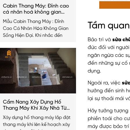
Cabin Thang Máy: Đỉnh cao
cá nhân hoá không gian
sống hiện đại
Mẫu Cabin Thang Máy : Đỉnh
Tầm quan 
Cao Cá Nhân Hóa Không Gian
Sống Hiện Đại. Khi nhắc đến
Bảo trì và
sửa ch
đức đối với người
ngăn ngừa các sự 
đến những sự cố n
dụng.
Ngoài ra, việc
sử
hưởng đến sinh h
lại sự thoải mái 
Cẩm Nang Xây Dựng Hố
Thang Máy Khi Xây Nhà Từ
Hãy tưởng tượng 
A-Z
Xây dựng hố thang máy lắp đặt
phiền toái cho c
thang máy khi lên kế hoạch xây
máy được bảo trì 