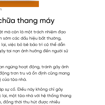
n
 chữa thang máy
uật mà còn là một trách nhiệm đạo
ện sớm các dấu hiệu bất thường,
ại, việc bỏ bê bảo trì có thể dẫn
gây tai nạn ảnh hưởng đến người sử
gian ngừng hoạt động, tránh gây ảnh
động trơn tru và ổn định cũng mang
ị của tòa nhà.
 sự cố. Điều này không chỉ gây
 lại, một tòa nhà với hệ thống thang
, đồng thời thu hút được nhiều