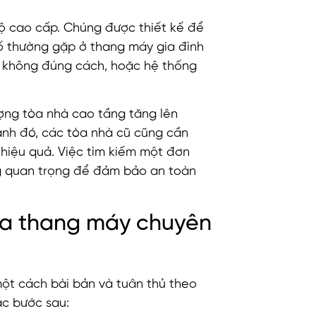
hộ cao cấp. Chúng được thiết kế để
cố thường gặp ở thang máy gia đình
ở không đúng cách, hoặc hệ thống
ợng tòa nhà cao tầng tăng lên
ạnh đó, các tòa nhà cũ cũng cần
hiệu quả. Việc tìm kiếm một đơn
ng quan trọng để đảm bảo an toàn
ữa thang máy chuyên
ột cách bài bản và tuân thủ theo
ác bước sau: