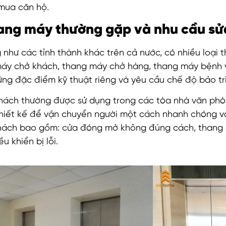
mua căn hộ.
hang máy thường gặp và nhu cầu s
g như các tỉnh thành khác trên cả nước, có nhiều loại
y chở khách, thang máy chở hàng, thang máy bệnh vi
ng đặc điểm kỹ thuật riêng và yêu cầu chế độ bảo tr
ách thường được sử dụng trong các tòa nhà văn phò
hiết kế để vận chuyển người một cách nhanh chóng v
ách bao gồm: cửa đóng mở không đúng cách, thang d
u khiển bị lỗi.