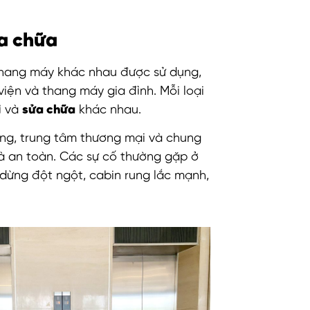
ửa chữa
 thang máy khác nhau được sử dụng,
ện và thang máy gia đình. Mỗi loại
ì và
sửa chữa
khác nhau.
ng, trung tâm thương mại và chung
à an toàn. Các sự cố thường gặp ở
ừng đột ngột, cabin rung lắc mạnh,