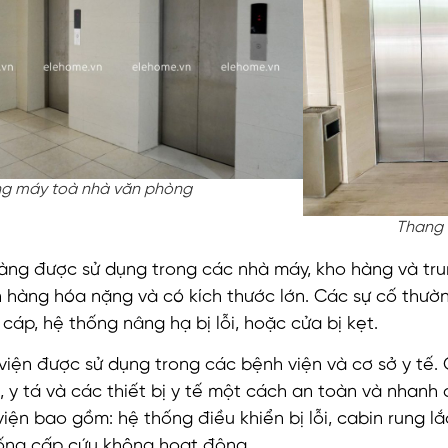
g máy toà nhà văn phòng
Thang 
ng được sử dụng trong các nhà máy, kho hàng và trun
 hàng hóa nặng và có kích thước lớn. Các sự cố thư
 cáp, hệ thống nâng hạ bị lỗi, hoặc cửa bị kẹt.
iện được sử dụng trong các bệnh viện và cơ sở y tế.
, y tá và các thiết bị y tế một cách an toàn và nhan
iện bao gồm: hệ thống điều khiển bị lỗi, cabin rung
ống cấp cứu không hoạt động.