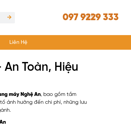
097 9229 333
Hotline
Liên Hệ
 An Toàn, Hiệu
ang máy Nghệ An
, bao gồm tầm
 tố ảnh hưởng đến chi phí, những lưu
gành.
 An