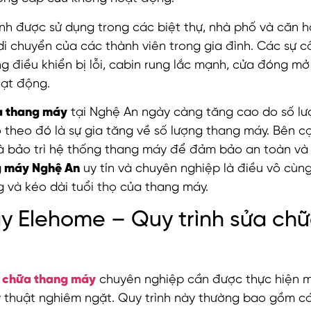
nh được sử dụng trong các biệt thự, nhà phố và căn 
di chuyển của các thành viên trong gia đình. Các sự 
g điều khiển bị lỗi, cabin rung lắc mạnh, cửa đóng m
ạt động.
a thang máy
tại Nghệ An ngày càng tăng cao do số lư
 theo đó là sự gia tăng về số lượng thang máy. Bên c
 bảo trì hệ thống thang máy để đảm bảo an toàn và 
g máy Nghệ An
uy tín và chuyên nghiệp là điều vô cù
 và kéo dài tuổi thọ của thang máy.
y Elehome – Quy trình sửa ch
 chữa thang máy
chuyên nghiệp cần được thực hiện m
ỹ thuật nghiêm ngặt. Quy trình này thường bao gồm c