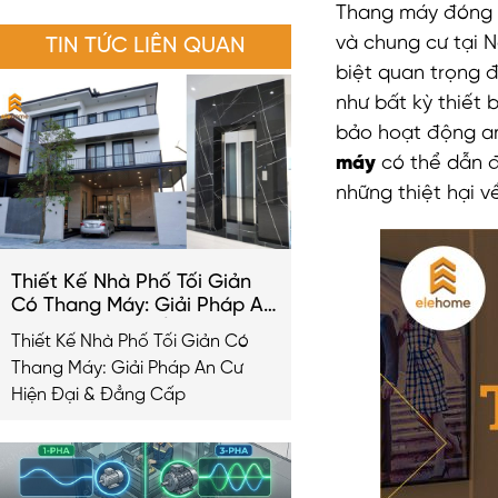
Thang máy đóng v
và chung cư tại 
TIN TỨC LIÊN QUAN
biệt quan trọng đ
như bất kỳ thiết 
bảo hoạt động an
máy
có thể dẫn đ
những thiệt hại về
Thiết Kế Nhà Phố Tối Giản
Có Thang Máy: Giải Pháp An
Cư Hiện Đại & Đẳng Cấp
Thiết Kế Nhà Phố Tối Giản Có
2026
Thang Máy: Giải Pháp An Cư
Hiện Đại & Đẳng Cấp