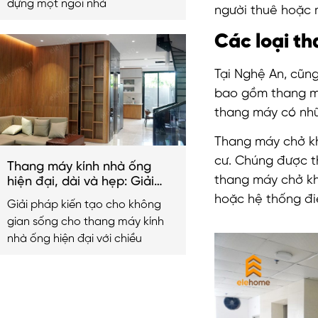
dựng một ngôi nhà
người thuê hoặc 
Các loại t
Tại Nghệ An, cũn
bao gồm thang má
thang máy có nhữ
Thang máy chở kh
cư. Chúng được t
Thang máy kính nhà ống
thang máy chở kh
hiện đại, dài và hẹp: Giải
pháp kiến tạo không gian
hoặc hệ thống điề
Giải pháp kiến tạo cho không
sống 2026
gian sống cho thang máy kính
nhà ống hiện đại với chiều