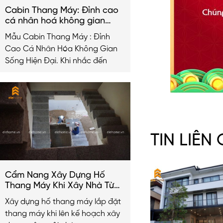
Cabin Thang Máy: Đỉnh cao
cá nhân hoá không gian
sống hiện đại
Mẫu Cabin Thang Máy : Đỉnh
Cao Cá Nhân Hóa Không Gian
Sống Hiện Đại. Khi nhắc đến
TIN LIÊN
Cẩm Nang Xây Dựng Hố
Thang Máy Khi Xây Nhà Từ
A-Z
Xây dựng hố thang máy lắp đặt
thang máy khi lên kế hoạch xây