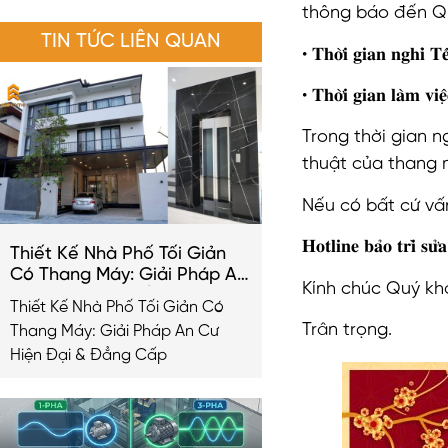
thông báo đến Qu
TIN TỨC LIÊN QUAN
•
𝐓𝐡𝐨̛̀𝐢 𝐠𝐢𝐚𝐧 𝐧𝐠𝐡𝐢̉ 
• 𝐓𝐡𝐨̛̀𝐢 𝐠𝐢𝐚𝐧 𝐥𝐚̀𝐦 𝐯𝐢
Trong thời gian 
thuật của thang 
Nếu có bất cứ vấ
𝐇𝐨𝐭𝐥𝐢𝐧𝐞 𝐛𝐚̉𝐨 𝐭𝐫𝐢̀ 𝐬𝐮
Thiết Kế Nhà Phố Tối Giản
Có Thang Máy: Giải Pháp An
Kính chúc Quý kh
Cư Hiện Đại & Đẳng Cấp
Thiết Kế Nhà Phố Tối Giản Có
2026
Trân trọng.
Thang Máy: Giải Pháp An Cư
Hiện Đại & Đẳng Cấp