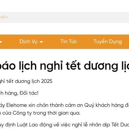
Dịch Vụ
Tin Tức
Tuyển Dụng
áo lịch nghỉ tết dương l
hỉ tết dương lịch 2025
h hàng, Đối tác!
y Elehome xin chân thành cảm ơn Quý khách hàng đã 
 của Công ty trong thời gian qua.
y định Luật Lao động về việc nghỉ lễ nhân dịp Tết Dư