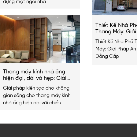
dựng một ngôi nhà
Thiết Kế Nhà Ph
Thang Máy: Giả
Hiện Đại & Đẳn
Thiết Kế Nhà Phố 
Máy: Giải Pháp An
Đẳng Cấp
Thang máy kính nhà ống
hiện đại, dài và hẹp: Giải
pháp kiến tạo không gian
Giải pháp kiến tạo cho không
sống 2026
gian sống cho thang máy kính
nhà ống hiện đại với chiều