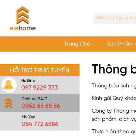
Trang Chủ
Sản Phẩm
Thông b
HỖ TRỢ TRỰC TUYẾN
Hotline
Thông báo lịch ng
097 9229 333
Kính gửi Quý khác
Dịch vụ 24/7
0852 68 68 86
Công ty Thang má
Ms Yen
sản phẩm, dịch vụ
084 772 6886
Thực hiện theo qu