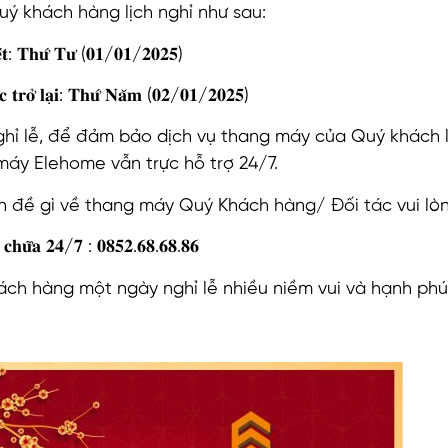
ý khách hàng lịch nghỉ như sau:
𝐞̂́𝐭: 𝐓𝐡𝐮̛́ 𝐓𝐮̛ (𝟎𝟏/𝟎𝟏/𝟐𝟎𝟐𝟓)
̣̂𝐜 𝐭𝐫𝐨̛̉ 𝐥𝐚̣𝐢: 𝐓𝐡𝐮̛́ 𝐍𝐚̆𝐦 (𝟎𝟐/𝟎𝟏/𝟐𝟎𝟐𝟓)
nghỉ lễ, để đảm bảo dịch vụ thang máy của Quý khách 
máy Elehome vẫn trực hỗ trợ 24/7.
n đề gì về thang máy Quý Khách hàng/ Đối tác vui lòn
̛̉𝐚 𝐜𝐡𝐮̛̃𝐚 𝟐𝟒/𝟕 : 𝟎𝟖𝟓𝟐.𝟔𝟖.𝟔𝟖.𝟖𝟔
ách hàng một ngày nghỉ lễ nhiều niềm vui và hạnh phú