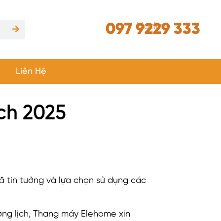
097 9229 333
Hotline
Liên Hệ
ịch 2025
tin tưởng và lựa chọn sử dụng các
ơng lịch, Thang máy Elehome xin