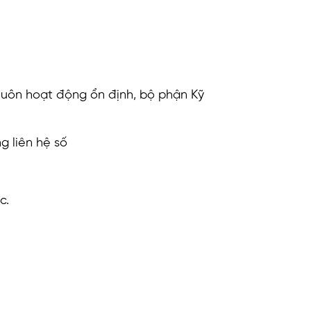
luôn hoạt động ổn định, bộ phận Kỹ
g liên hệ số
c.