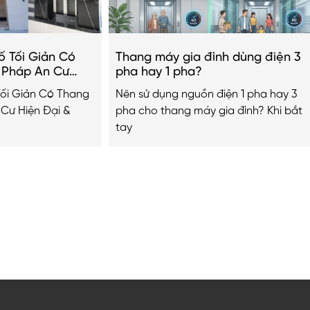
ố Tối Giản Có
Thang máy gia đình dùng điện 3
i Pháp An Cư
pha hay 1 pha?
g Cấp 2026
Tối Giản Có Thang
Nên sử dụng nguồn điện 1 pha hay 3
 Cư Hiện Đại &
pha cho thang máy gia đình? Khi bắt
tay