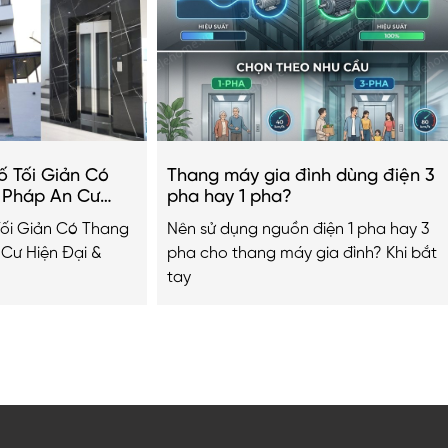
ố Tối Giản Có
Thang máy gia đình dùng điện 3
i Pháp An Cư
pha hay 1 pha?
g Cấp 2026
Tối Giản Có Thang
Nên sử dụng nguồn điện 1 pha hay 3
 Cư Hiện Đại &
pha cho thang máy gia đình? Khi bắt
tay