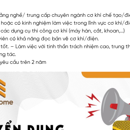
bằng nghề/ trung cấp chuyên ngành cơ khí chế tạo/đi
hoặc có kinh nghiệm làm việc trong lĩnh vực cơ khí/đi
 các dụng cụ thi công cơ khí (máy hàn, cắt, khoan,…)
viên có khả năng đọc bản vẽ cơ khí/điện.
tốt. – Làm việc với tinh thần trách nhiệm cao, trung t
ng tác.
yêu cầu trên 2 năm