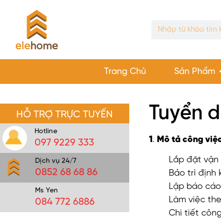
Trang Chủ
Sản Phẩm
Tuyển d
HỖ TRỢ TRỰC TUYẾN
Hotline
1
.
Mô tả công việc
097 9229 333
Lắp đặt vận
Dịch vụ 24/7
0852 68 68 86
Bảo trì định
Lập báo cáo 
Ms Yen
Làm việc the
084 772 6886
Chi tiết côn