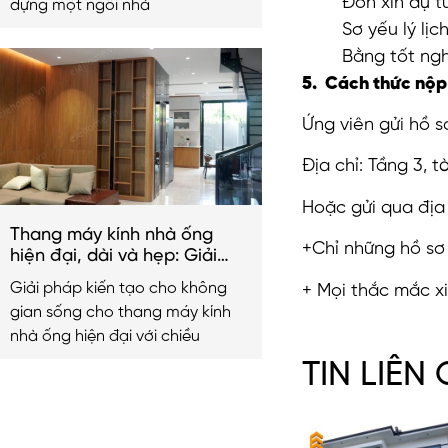
Đơn xin dự t
dựng một ngôi nhà
Sơ yếu lý lịc
Bằng tốt ngh
5. Cách thức nộp
Ứng viên gửi hồ sơ
Địa chỉ: Tầng 3, 
Hoặc gửi qua địa 
Thang máy kính nhà ống
+Chỉ những hồ sơ 
hiện đại, dài và hẹp: Giải
pháp kiến tạo không gian
Giải pháp kiến tạo cho không
+ Mọi thắc mắc xi
sống 2026
gian sống cho thang máy kính
nhà ống hiện đại với chiều
TIN LIÊN