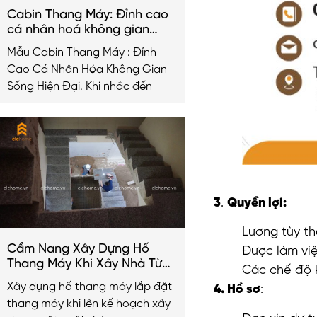
Cabin Thang Máy: Đỉnh cao
cá nhân hoá không gian
sống hiện đại
Mẫu Cabin Thang Máy : Đỉnh
Cao Cá Nhân Hóa Không Gian
Sống Hiện Đại. Khi nhắc đến
3
.
Quyền lợi:
Lương tùy th
Cẩm Nang Xây Dựng Hố
Được làm việ
Thang Máy Khi Xây Nhà Từ
Các chế độ k
A-Z
Xây dựng hố thang máy lắp đặt
4. Hồ sơ
:
thang máy khi lên kế hoạch xây