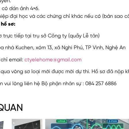
uyển.
h có dán ảnh 4×6.
iệp đại học và các chứng chỉ khác nếu có (bản sao c
 hồ sơ:
 trực tiếp tại trụ sở Công ty (quầy Lễ tân)
tòa nhà Kuchen, xóm 13, xã Nghi Phú, TP Vinh, Nghệ An
chỉ email:
ctyelehome@gmail.com
qua vòng sơ loại mới được mời dự thi. Hồ sơ đã nộp kh
n vui lòng liên hệ Bộ phận nhân sự : 084 257 6886
 QUAN