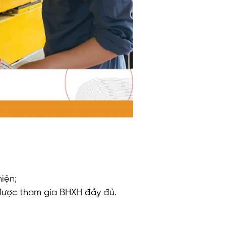
iện;
 được tham gia BHXH đầy đủ.