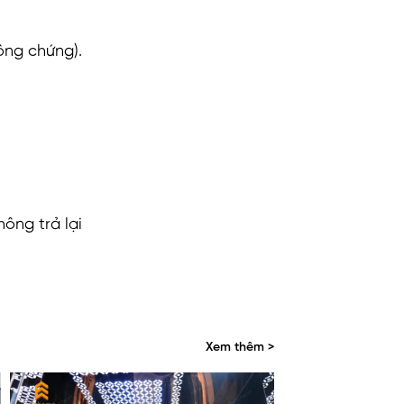
ông chứng).
ông trả lại
Xem thêm >