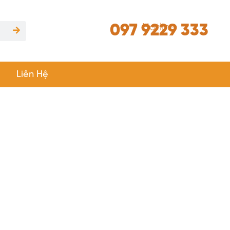
097 9229 333
Hotline
Liên Hệ