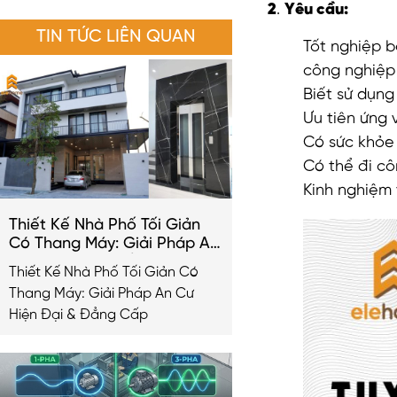
2
.
Yêu cầu:
TIN TỨC LIÊN QUAN
Tốt nghiệp 
công nghiệp 
Biết sử dụng
Ưu tiên ứng 
Có sức khỏe 
Có thể đi cô
Kinh nghiệm 
Thiết Kế Nhà Phố Tối Giản
Có Thang Máy: Giải Pháp An
Cư Hiện Đại & Đẳng Cấp
Thiết Kế Nhà Phố Tối Giản Có
2026
Thang Máy: Giải Pháp An Cư
Hiện Đại & Đẳng Cấp