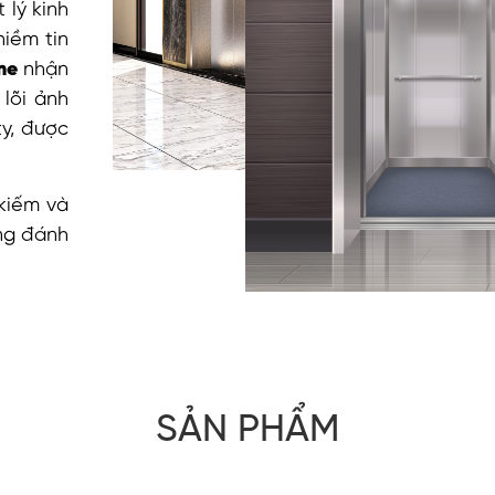
 lý kinh
niềm tin
ome
nhận
lõi ảnh
ty, được
 kiếm và
ùng đánh
SẢN PHẨM