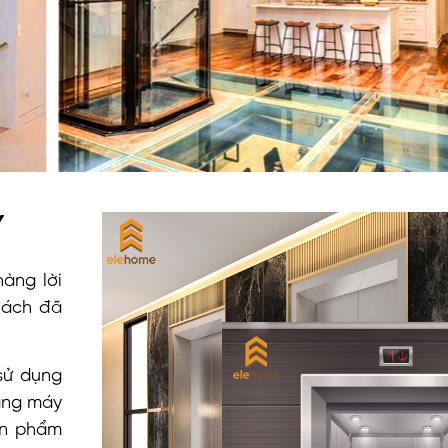
Y
hàng lời
hách đã
sử dụng
ang máy
ản phẩm