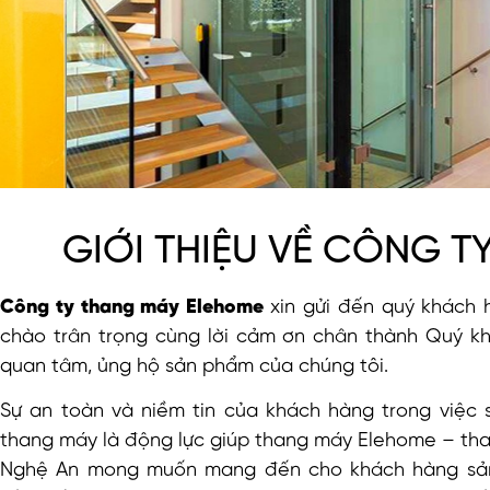
GIỚI THIỆU VỀ CÔNG T
Công ty thang máy Elehome
xin gửi đến quý khách 
chào trân trọng cùng lời cảm ơn chân thành Quý k
quan tâm, ủng hộ sản phẩm của chúng tôi.
Sự an toàn và niềm tin của khách hàng trong việc 
thang máy là động lực giúp thang máy Elehome – th
Nghệ An mong muốn mang đến cho khách hàng s